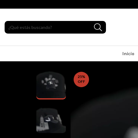
Inicio
25
%
OFF