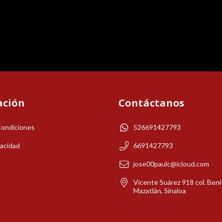
ación
Contáctanos
Condiciones
526691427793
vacidad
6691427793
jose00paulc@icloud.com
Vicente Suárez 918 col. Beni
Mazatlán, Sinaloa