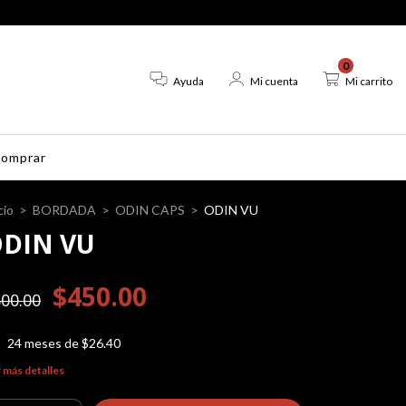
0
Ayuda
Mi cuenta
Mi carrito
omprar
cio
>
BORDADA
>
ODIN CAPS
>
ODIN VU
DIN VU
$450.00
00.00
24
meses de
$26.40
 más detalles