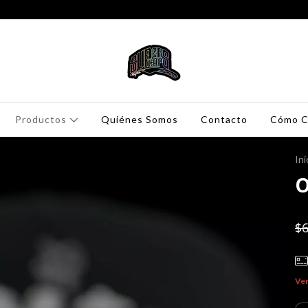
Productos
Quiénes Somos
Contacto
Cómo C
Ini
O
$6
Ver