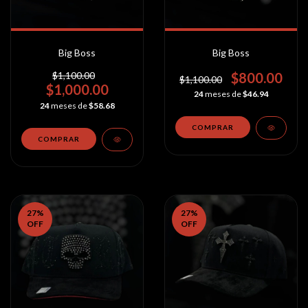
Big Boss
Big Boss
$1,100.00
$800.00
$1,100.00
$1,000.00
24
meses de
$46.94
24
meses de
$58.68
27
%
27
%
OFF
OFF