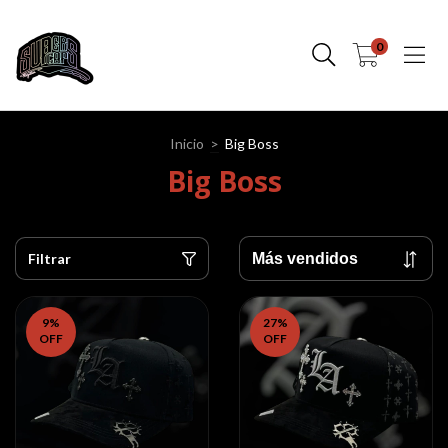
0
Inicio
>
Big Boss
Big Boss
Filtrar
9
%
27
%
OFF
OFF