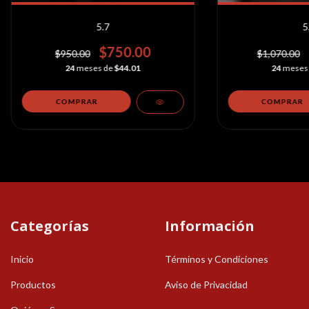
5.7
5
$750.00
$950.00
$1,070.00
24
meses de
$44.01
24
meses
Categorías
Información
Inicio
Términos y Condiciones
Productos
Aviso de Privacidad