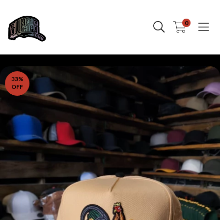
0
33
%
OFF