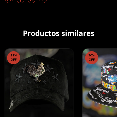
Productos similares
21
%
30
%
OFF
OFF